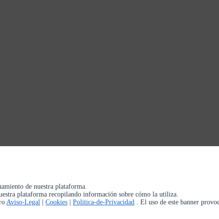
onamiento de nuestra plataforma.
uestra plataforma recopilando información sobre cómo la utiliza.
tro
Aviso-Legal
|
Cookies
|
Politica-de-Privacidad
. El uso de este banner provo
acidad