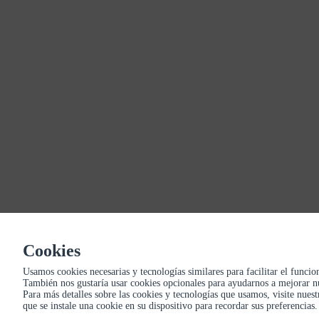
CONTÁCTENOS
Calle caballero de gracia 12 ,28013, Madrid
910631925
reserva@ramenyokohama.com
SUSCRÍBETE A NUESTRAS NOTICIAS
Enviar
Cookies
Usamos cookies necesarias y tecnologías similares para facilitar el funci
PEDIDO EN MÓVIL
También nos gustaría usar cookies opcionales para ayudarnos a mejorar n
Para más detalles sobre las cookies y tecnologías que usamos, visite nues
que se instale una cookie en su dispositivo para recordar sus preferencias.
Términos de uso
Forma de pago
Cookie
Aviso Legal
Política de priv